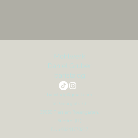
Mohlwerk
Daniel Gruber
barista.dg
baristadg@gmail.com
St. Georg Str. 73
39050 Tiers am Rosengarten,
Südtirol (IT)
P.iva 03241770217