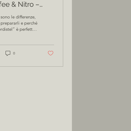
fee & Nitro –
fè estivo con
sono le differenze,
attere
prepararli e perché
rdistel” è perfetto
e Quando le
rature salgono e
 la moka sembra...
0