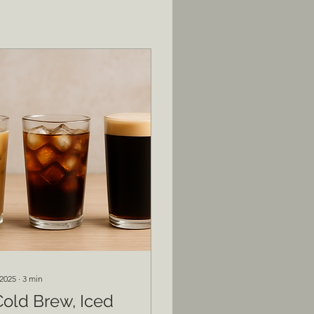
 2025
∙
3
min
Cold Brew, Iced