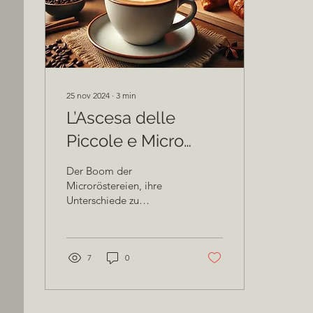
momento per sé. Per
molto tempo non si
parlava di caffè,...
25 nov 2024
∙
3
min
L’Ascesa delle
Piccole e Micro
Torrefazioni: Qualità
Der Boom der
al Posto della
Microröstereien, ihre
Unterschiede zu
Massa |
Industrieröstern, und
MOHLWERK
warum handwerklich
gerösteter Kaffee so
einzigartig ist.
7
0