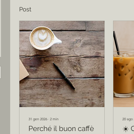
Post
31 gen 2026
∙
2
min
20 ago
Perché il buon caffè
☀️ 