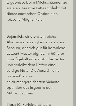
Ergebnisse beim Milchschäumen zu 
erzielen. Kreative Latteart bleibt mit 
dieser exotischen Option eine 
reizvolle Möglichkeit.
Sojamilch
, eine proteinreiche 
Alternative, erzeugt einen stabilen 
Schaum, der sich gut für komplexe 
Latteart-Muster eignet. Ihr höherer 
Eiweißgehalt unterstützt die Textur 
und verleiht dem Kaffee eine 
seidige Note. Die Auswahl einer 
ungesüßten und 
calciumangereicherten Variante 
optimiert das Ergebnis beim 
Milchschäumen.
Tipps für Perfekte Latteart: